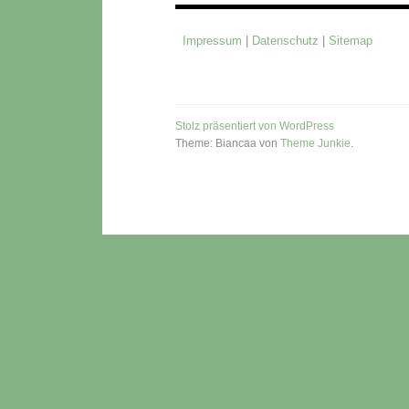
Impressum
|
Datenschutz
|
Sitemap
Stolz präsentiert von WordPress
Theme: Biancaa von
Theme Junkie
.