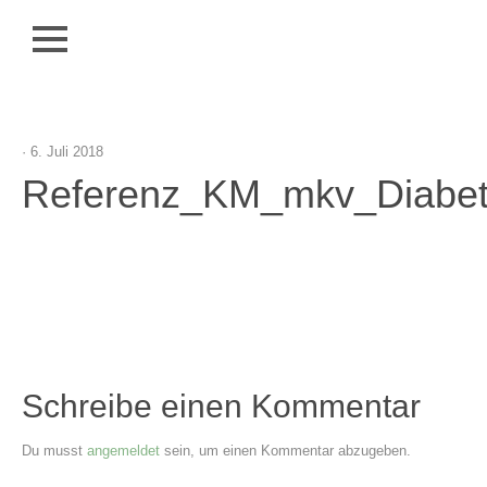
Schließen
Zum
HOME
Inhalt
springen
LEISTUNGEN
· 6. Juli 2018
MEDIZINJOURNALISMUS
Referenz_KM_mkv_Diabet
CORPORATE
PUBLISHING
ONLINE-
GERECHTE
INHALTE
REFERENZEN
Schreibe einen Kommentar
ARTIKEL
FÜR
FACHMEDIEN
Du musst
angemeldet
sein, um einen Kommentar abzugeben.