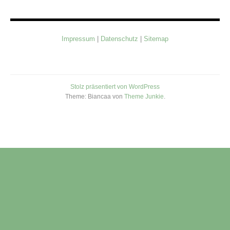
ARTIKEL
FÜR
PUBLIKUMSMEDIEN
Impressum
|
Datenschutz
|
Sitemap
SOCIAL
MEDIA
UND
WEBSITE
Stolz präsentiert von WordPress
Theme: Biancaa von
Theme Junkie
.