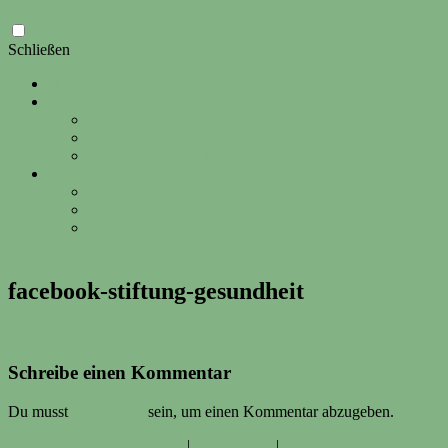
Zum
Schließen
Inhalt
Home
springen
Leistungen
Medizinjournalismus
Corporate Publishing
Online-gerechte Inhalte
Referenzen
Artikel für Fachmedien
Artikel für Publikumsmedien
Social Media und Website
facebook-stiftung-gesundheit
Schreibe einen Kommentar
Du musst
angemeldet
sein, um einen Kommentar abzugeben.
Impressum
|
Datenschutz
|
Sitemap