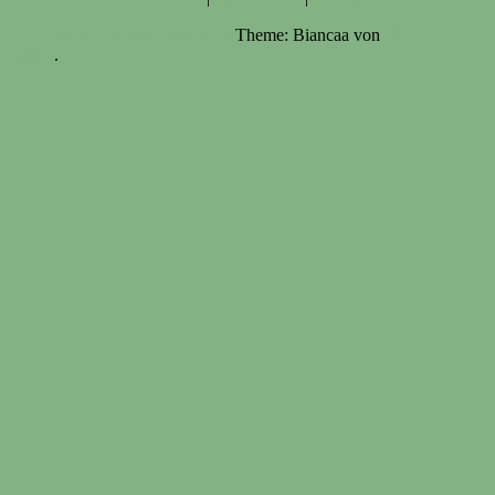
Stolz präsentiert von WordPress
Theme: Biancaa von
Theme
Junkie
.