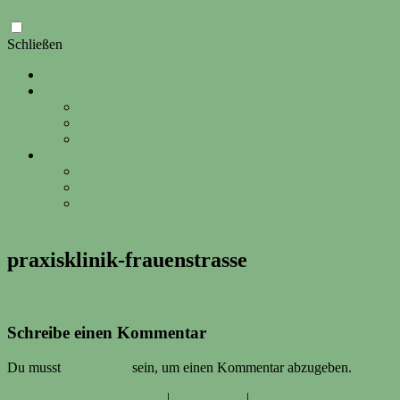
Zum
Schließen
Inhalt
Home
springen
Leistungen
Medizinjournalismus
Corporate Publishing
Online-gerechte Inhalte
Referenzen
Artikel für Fachmedien
Artikel für Publikumsmedien
Social Media und Website
praxisklinik-frauenstrasse
Schreibe einen Kommentar
Du musst
angemeldet
sein, um einen Kommentar abzugeben.
Impressum
|
Datenschutz
|
Sitemap