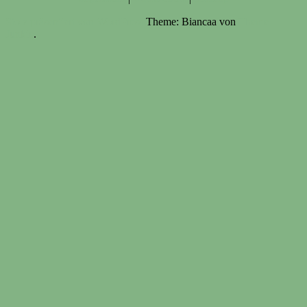
Stolz präsentiert von WordPress
Theme: Biancaa von
Theme
Junkie
.